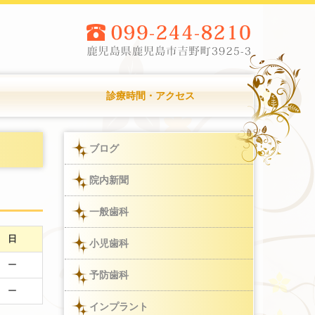
診療時間・アクセス
ブログ
院内新聞
一般歯科
日
小児歯科
ー
予防歯科
ー
インプラント