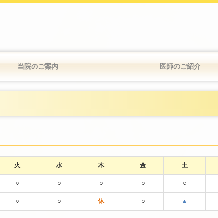
当院のご案内
医師のご紹介
火
水
木
金
土
○
○
○
○
○
○
○
休
○
▲