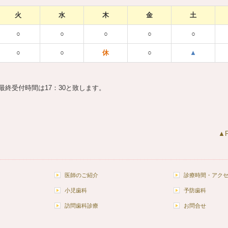
火
水
木
金
土
○
○
○
○
○
○
○
休
○
▲
終受付時間は17：30と致します。
▲P
医師のご紹介
診療時間・アク
小児歯科
予防歯科
訪問歯科診療
お問合せ